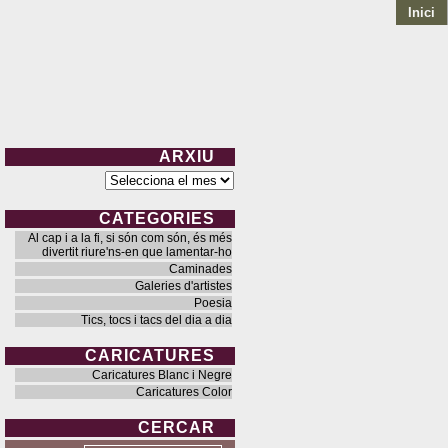
Inici
ARXIU
Arxiu
CATEGORIES
Al cap i a la fi, si són com són, és més
divertit riure'ns-en que lamentar-ho
Caminades
Galeries d'artistes
Poesia
Tics, tocs i tacs del dia a dia
CARICATURES
Caricatures Blanc i Negre
Caricatures Color
CERCAR