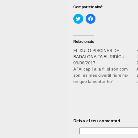
Comparteix això:
Feu
Feu
clic
clic
per
per
compartir
compartir
al
al
Twitter
Facebook
(S'obre
(S'obre
Relacionats
en
en
una
una
EL XULO PISCINES DE
nova
nova
BADALONA FA EL RIDÍCUL
finestra)
finestra)
09/06/2017
A "Al cap i a la fi, si són com
són, és més divertit riure'ns-
en que lamentar-ho"
Deixa el teu comentari