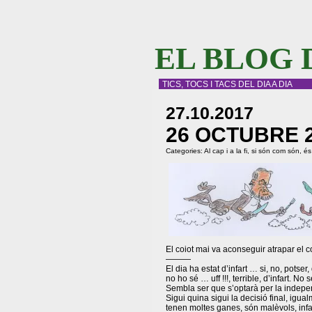
EL BLOG 
TICS, TOCS I TACS DEL DIA A DIA
27.10.2017
26 OCTUBRE 
Categories:
Al cap i a la fi, si són com són, é
El coiot mai va aconseguir atrapar el c
———
El dia ha estat d’infart … si, no, potse
no ho sé … uff !!!, terrible, d’infart. No
Sembla ser que s’optarà per la inde
Sigui quina sigui la decisió final, igu
tenen moltes ganes, són malèvols, infa