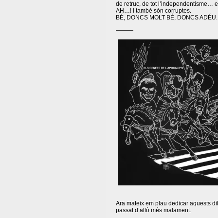
de retruc, de tot l’independentisme
AH…! I també són corruptes.
BÉ, DONCS MOLT BÉ, DONCS ADÉU.
———
Ara mateix em plau dedicar aquests di
passat d’allò més malament.