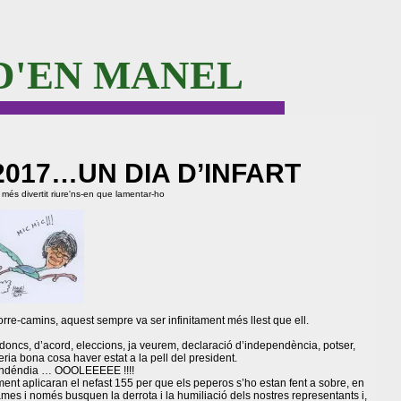
D'EN MANEL
2017…UN DIA D’INFART
s més divertit riure'ns-en que lamentar-ho
orre-camins, aquest sempre va ser infinitament més llest que ell.
r, doncs, d’acord, eleccions, ja veurem, declaració d’independència, potser,
 seria bona cosa haver estat a la pell del president.
pendéndia … OOOLEEEEE !!!!
alment aplicaran el nefast 155 per que els peperos s’ho estan fent a sobre, en
mes i només busquen la derrota i la humiliació dels nostres representants i,