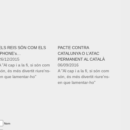
ELS REIS SÓN COM ELS
PACTE CONTRA
IPHONE’s…
CATALUNYA O L’ATAC
26/12/2015
PERMANENT AL CATALÀ
A "Al cap i a la fi, si són com
06/09/2016
són, és més divertit riure'ns-
A "Al cap i a la fi, si són com
en que lamentar-ho"
són, és més divertit riure'ns-
en que lamentar-ho"
Nom