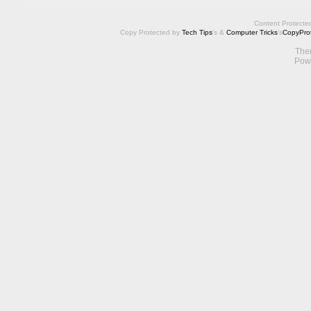
Content Protecte
Copy Protected by
Tech Tips
's &
Computer Tricks
's
CopyProt
The
Pow