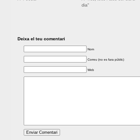
dia"
Deixa el teu comentari
Nom
Correu (no es fara pùblic)
Web