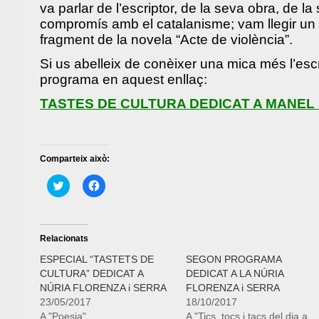
va parlar de l’escriptor, de la seva obra, de la
compromís amb el catalanisme; vam llegir un
fragment de la novela “Acte de violència”.
Si us abelleix de conèixer una mica més l’escr
programa en aquest enllaç:
TASTES DE CULTURA DEDICAT A MANEL
Comparteix això:
Feu
Feu
clic
clic
per
per
compartir
compartir
al
al
Twitter
Facebook
(S'obre
(S'obre
Relacionats
en
en
una
una
ESPECIAL “TASTETS DE
SEGON PROGRAMA
nova
nova
CULTURA” DEDICAT A
DEDICAT A LA NÚRIA
finestra)
finestra)
NÚRIA FLORENZA i SERRA
FLORENZA i SERRA
23/05/2017
18/10/2017
A "Poesia"
A "Tics, tocs i tacs del dia a